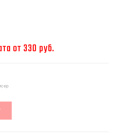
та от 330 руб.
исер
У