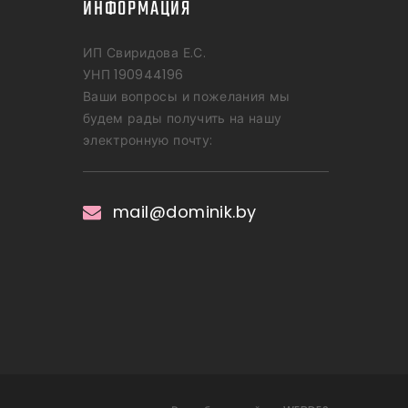
ИНФОРМАЦИЯ
ИП Свиридова Е.С.
УНП 190944196
Ваши вопросы и пожелания мы
будем рады получить на нашу
электронную почту:
mail@dominik.by