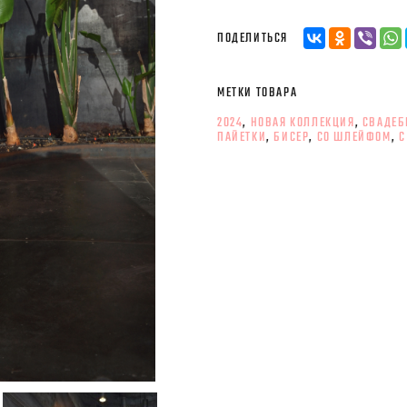
ПОДЕЛИТЬСЯ
МЕТКИ ТОВАРА
2024
,
НОВАЯ КОЛЛЕКЦИЯ
,
СВАДЕБ
ПАЙЕТКИ
,
БИСЕР
,
СО ШЛЕЙФОМ
,
С