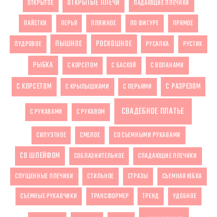
ОТКРЫТЫЕ ПЛЕЧИ
ОТКРЫТОЕ
ПАДАЮЩИЕ ПЛЕЧИКИ
ПАЙЕТКИ
ПЕРЬЯ
ПЛЯЖНОЕ
ПО ФИГУРЕ
ПРЯМОЕ
ПЫШНОЕ
РОСКОШНОЕ
ПУДРОВОЕ
РУСАЛКА
РУСТИК
РЫБКА
С КОРСЕТОМ
С БАСКОЙ
С ВОЛАНАМИ
С КОРСЕТОМ
С РАЗРЕЗОМ
С КРЫЛЫШКАМИ
С ПЕРЬЯМИ
СВАДЕБНОЕ ПЛАТЬЕ
С РУКАВАМИ
С РУКАВОМ
СИЛУЭТНОЕ
СМЕЛОЕ
СО СЪЕМНЫМИ РУКАВАМИ
СО ШЛЕЙФОМ
СОБЛАЗНИТЕЛЬНОЕ
СПАДАЮЩИЕ ПЛЕЧИКИ
СПУЩЕННЫЕ ПЛЕЧИКИ
СТИЛЬНОЕ
СТРАЗЫ
СЪЕМНАЯ ЮБКА
СЪЕМНЫЕ РУКАВЧИКИ
ТРАНСФОРМЕР
ТРЕНД
УДОБНОЕ