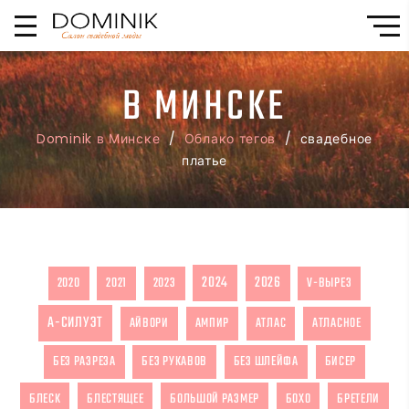
В МИНСКЕ
Dominik в Минске
/
Облако тегов
/ свадебное
платье
2024
2026
2020
2021
2023
V-ВЫРЕЗ
А-СИЛУЭТ
АЙВОРИ
АМПИР
АТЛАС
АТЛАСНОЕ
БЕЗ РАЗРЕЗА
БЕЗ РУКАВОВ
БЕЗ ШЛЕЙФА
БИСЕР
БЛЕСК
БЛЕСТЯЩЕЕ
БОЛЬШОЙ РАЗМЕР
БОХО
БРЕТЕЛИ