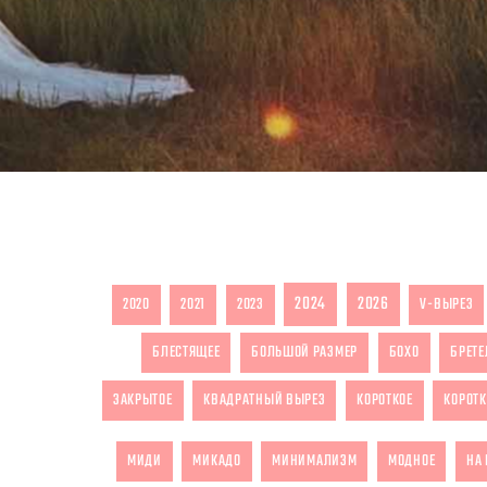
2024
2026
2020
2021
2023
V-ВЫРЕЗ
БЛЕСТЯЩЕЕ
БОЛЬШОЙ РАЗМЕР
БОХО
БРЕТЕ
ЗАКРЫТОЕ
КВАДРАТНЫЙ ВЫРЕЗ
КОРОТКОЕ
КОРОТК
МИДИ
МИКАДО
МИНИМАЛИЗМ
МОДНОЕ
НА 