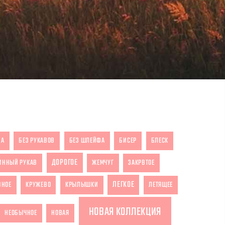
ЗА
БЕЗ РУКАВОВ
БЕЗ ШЛЕЙФА
БИСЕР
БЛЕСК
ДОРОГОЕ
ИННЫЙ РУКАВ
ЖЕМЧУГ
ЗАКРВТОЕ
ЛЕГКОЕ
ВНОЕ
КРУЖЕВО
КРЫЛЫШКИ
ЛЕТЯЩЕЕ
НОВАЯ КОЛЛЕКЦИЯ
НЕОБЫЧНОЕ
НОВАЯ