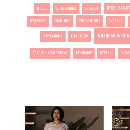
ОТКРЫТАЯ С
НОВОЕ
ОБЛЕГАЮЩЕЕ
ОРГАНЗА
ПЫШНОЕ
РОСКОШНОЕ
ПУДРОВОЕ
РУСАЛКА
СВАДЕБНОЕ ПЛА
С РУКАВАМИ
С РУКАВОМ
СПУЩЕННЫЕ ПЛЕЧИКИ
СТИЛЬНОЕ
СТРАЗЫ
СЪЕМ