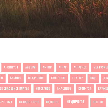
А-СИЛУЭТ
АЙВОРИ
АМПИР
АТЛАС
АТЛАСНОЕ
БЕЗ РАЗРЕ
ЛИ
БУСИНЫ
ВОЗДУШНОЕ
ГЛИТЕРНОЕ
ГЛИТТЕР
ГОДЭ
ДЛ
КРАСИВОЕ
ОЕ СВАДЕБНОЕ ПЛАТЬЕ
КОРСЕТНОЕ
КРОП-ТОП
КРУЖЕ
НЕДОРОГОЕ
БРЕТЕЛЯХ
НА ОДНО ПЛЕЧО
НЕДОРГОЕ
НЕЖНОЕ