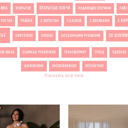
ПИНА
ОТКРЫТЫЕ ПЛЕЧИ
ОТКРЫТОЕ
ПАДАЮЩИЕ ПЛЕЧИКИ
ПАЙЕ
РЫБКА
С КО
РУСТИК
С КОРСЕТОМ
С БАСКОЙ
С ВОЛАНАМИ
ТЬЕ
СО ШЛЕЙФ
СИЛУЭТНОЕ
СМЕЛОЕ
СО СЪЕМНЫМИ РУКАВАМИ
НАЯ ЮБКА
СЪЕМНЫЕ РУКАВЧИКИ
ТРАНСФОРМЕР
ТРЕНД
УДОБНОЕ
ШИФОНОВОЕ
ЭКСКЛЮЗИВНОЕ
ЭЛЕГАНТНОЕ
Показать все теги