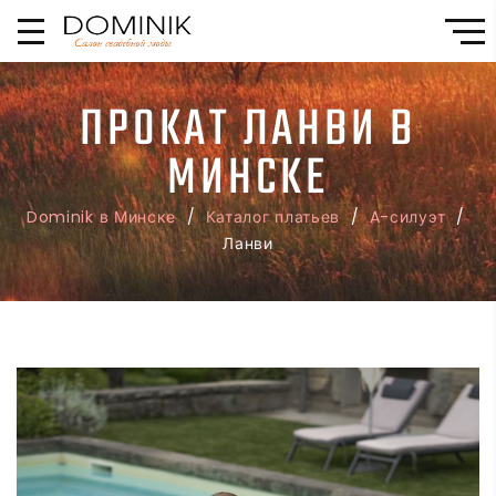
ПРОКАТ ЛАНВИ В
МИНСКЕ
Dominik в Минске
/
Каталог платьев
/
A-силуэт
/
Ланви