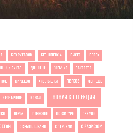
ЗА
БЕЗ РУКАВОВ
БЕЗ ШЛЕЙФА
БИСЕР
БЛЕСК
ДОРОГОЕ
ИННЫЙ РУКАВ
ЖЕМЧУГ
ЗАКРВТОЕ
ЛЕГКОЕ
ВНОЕ
КРУЖЕВО
КРЫЛЫШКИ
ЛЕТЯЩЕЕ
НОВАЯ КОЛЛЕКЦИЯ
НЕОБЫЧНОЕ
НОВАЯ
ТКИ
ПЕРЬЯ
ПЛЯЖНОЕ
ПО ФИГУРЕ
ПРЯМОЕ
РСЕТОМ
С РАЗРЕЗОМ
С КРЫЛЫШКАМИ
С ПЕРЬЯМИ