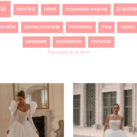
ТЬЕ
СО ШЛЕЙФ
СИЛУЭТНОЕ
СМЕЛОЕ
СО СЪЕМНЫМИ РУКАВАМИ
НАЯ ЮБКА
СЪЕМНЫЕ РУКАВЧИКИ
ТРАНСФОРМЕР
ТРЕНД
УДОБНОЕ
ШИФОНОВОЕ
ЭКСКЛЮЗИВНОЕ
ЭЛЕГАНТНОЕ
Показать все теги