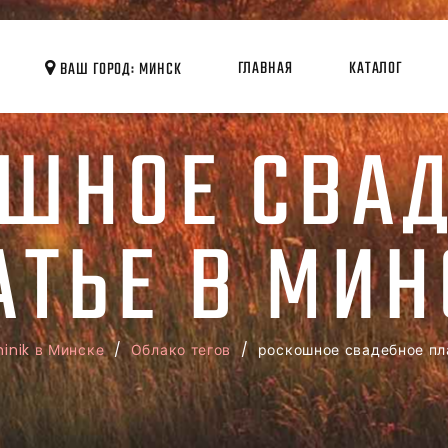
ГЛАВНАЯ
КАТАЛОГ
ВАШ ГОРОД: МИНСК
ШНОЕ СВА
АТЬЕ В МИН
inik в Минске
/
Облако тегов
/ роскошное свадебное пл