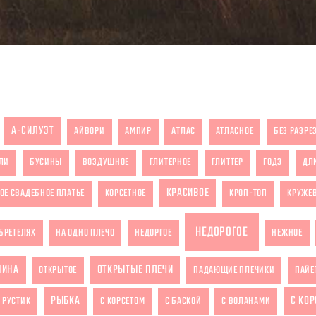
А-СИЛУЭТ
АЙВОРИ
АМПИР
АТЛАС
АТЛАСНОЕ
БЕЗ РАЗРЕ
ЛИ
БУСИНЫ
ВОЗДУШНОЕ
ГЛИТЕРНОЕ
ГЛИТТЕР
ГОДЭ
ДЛ
КРАСИВОЕ
ОЕ СВАДЕБНОЕ ПЛАТЬЕ
КОРСЕТНОЕ
КРОП-ТОП
КРУЖЕ
НЕДОРОГОЕ
БРЕТЕЛЯХ
НА ОДНО ПЛЕЧО
НЕДОРГОЕ
НЕЖНОЕ
ПИНА
ОТКРЫТЫЕ ПЛЕЧИ
ОТКРЫТОЕ
ПАДАЮЩИЕ ПЛЕЧИКИ
ПАЙЕ
РЫБКА
С КО
РУСТИК
С КОРСЕТОМ
С БАСКОЙ
С ВОЛАНАМИ