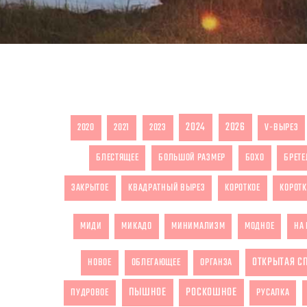
2024
2026
2020
2021
2023
V-ВЫРЕЗ
БЛЕСТЯЩЕЕ
БОЛЬШОЙ РАЗМЕР
БОХО
БРЕТЕ
ЗАКРЫТОЕ
КВАДРАТНЫЙ ВЫРЕЗ
КОРОТКОЕ
КОРОТК
МИДИ
МИКАДО
МИНИМАЛИЗМ
МОДНОЕ
НА 
ОТКРЫТАЯ С
НОВОЕ
ОБЛЕГАЮЩЕЕ
ОРГАНЗА
ПЫШНОЕ
РОСКОШНОЕ
ПУДРОВОЕ
РУСАЛКА