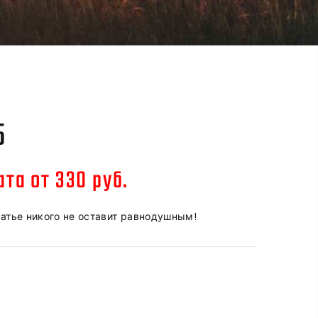
5
та от 330 руб.
латье никого не оставит равнодушным!