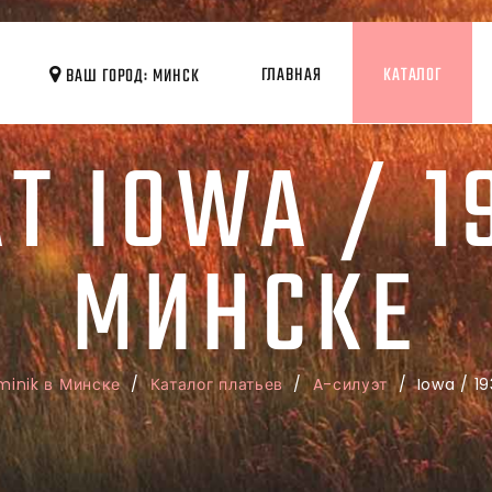
ГЛАВНАЯ
КАТАЛОГ
ВАШ ГОРОД: МИНСК
Т IOWA / 1
МИНСКЕ
minik в Минске
/
Каталог платьев
/
A-силуэт
/ Iowa / 19