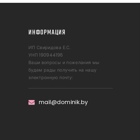
ИНФОРМАЦИЯ
ИП Свиридова Е.С.
УНП 190944196
Ваши вопросы и пожелания мы
будем рады получить на нашу
электронную почту:
mail@dominik.by