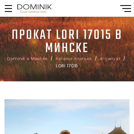
ПРОКАТ LORI 17015 В
МИНСКЕ
Dominik в Минске
/
Каталог платьев
/
A-силуэт
/
LORI 17015